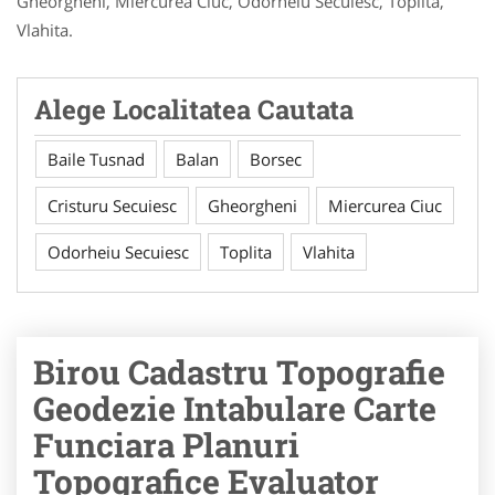
Gheorgheni, Miercurea Ciuc, Odorheiu Secuiesc, Toplita,
Vlahita.
Alege Localitatea Cautata
Baile Tusnad
Balan
Borsec
Cristuru Secuiesc
Gheorgheni
Miercurea Ciuc
Odorheiu Secuiesc
Toplita
Vlahita
Birou Cadastru Topografie
Geodezie Intabulare Carte
Funciara Planuri
Topografice Evaluator