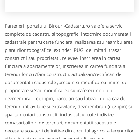
Partenerii portalului Birouri-Cadastru.ro va ofera servicii
complete de cadastru si topografie: intocmire documentatii
cadastrale pentru carte funciara, realizarea sau reambularea
planurilor topografice, extinderi PUG, delimitari, trasari
constructii sau proprietati, relevee, inscrierea in cartea
funciara a apartamentelor, inscrierea in cartea funciara a
terenurilor cu /fara constructii, actualizari/rectificari de
documentatii cadastrale ,precum si modificarea limitei de
proprietate si/sau modificarea suprafetei imobilului,
dezmembrari, dezlipiri, parcelari sau lotizari dupa caz de
terenuri intravilane si extravilane, dezmembrari (dezlipiri) si
apartamentari constructii inclus calcul cote indivize,
comasari,alipiri de terenuri, documentatii cadastrale
necesare scoaterii definitive din circuitul agricol a terenurilor
aflate in extravilan, expertize extrajudiciare etc