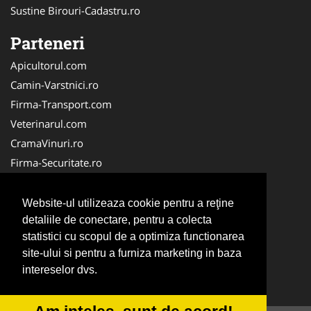
Sustine Birouri-Cadastru.ro
Parteneri
Apicultorul.com
Camin-Varstnici.ro
Firma-Transport.com
Veterinarul.com
CramaVinuri.ro
Firma-Securitate.ro
InchiriereToaleteEcologice.ro
Service-Reparatii.com
Website-ul utilizeaza cookie pentru a reţine
Cardiologul.ro
detaliile de conectare, pentru a colecta
statistici cu scopul de a optimiza functionarea
CentraleBoilere.ro
site-ului si pentru a furniza marketing in baza
CentruInchirieri.ro
intereselor dvs.
Stomatologul.com