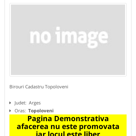
Birouri Cadastru Topoloveni
Judet:
Arges
Oras:
Topoloveni
Pagina Demonstrativa
afacerea nu este promovata
iar locul este liber