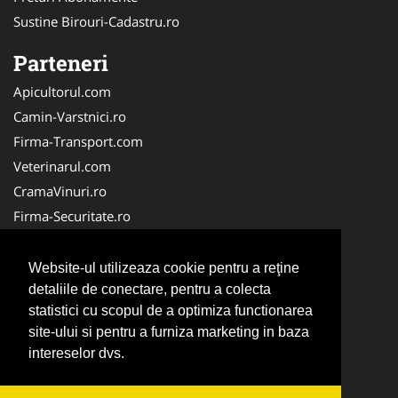
Sustine Birouri-Cadastru.ro
Parteneri
Apicultorul.com
Camin-Varstnici.ro
Firma-Transport.com
Veterinarul.com
CramaVinuri.ro
Firma-Securitate.ro
InchiriereToaleteEcologice.ro
Service-Reparatii.com
Website-ul utilizeaza cookie pentru a reţine
Cardiologul.ro
detaliile de conectare, pentru a colecta
statistici cu scopul de a optimiza functionarea
CentraleBoilere.ro
site-ului si pentru a furniza marketing in baza
CentruInchirieri.ro
intereselor dvs.
Stomatologul.com