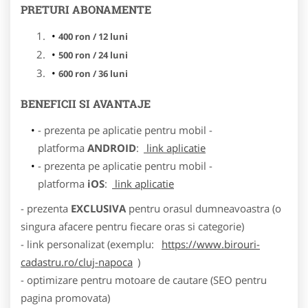
PRETURI ABONAMENTE
400 ron / 12 luni
500 ron / 24 luni
600 ron / 36 luni
BENEFICII SI AVANTAJE
- prezenta pe aplicatie pentru mobil -
platforma
ANDROID
:
link aplicatie
- prezenta pe aplicatie pentru mobil -
platforma
iOS
:
link aplicatie
- prezenta
EXCLUSIVA
pentru orasul dumneavoastra (o
singura afacere pentru fiecare oras si categorie)
- link personalizat (exemplu:
https://www.birouri-
cadastru.ro/cluj-napoca
)
- optimizare pentru motoare de cautare (SEO pentru
pagina promovata)