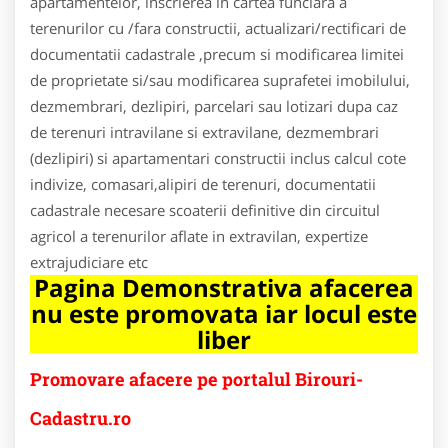
apartamentelor, inscrierea in cartea funciara a
terenurilor cu /fara constructii, actualizari/rectificari de
documentatii cadastrale ,precum si modificarea limitei
de proprietate si/sau modificarea suprafetei imobilului,
dezmembrari, dezlipiri, parcelari sau lotizari dupa caz
de terenuri intravilane si extravilane, dezmembrari
(dezlipiri) si apartamentari constructii inclus calcul cote
indivize, comasari,alipiri de terenuri, documentatii
cadastrale necesare scoaterii definitive din circuitul
agricol a terenurilor aflate in extravilan, expertize
extrajudiciare etc
Pagina Demonstrativa afacerea
nu este promovata iar locul este
liber
Promovare afacere pe portalul Birouri-
Cadastru.ro