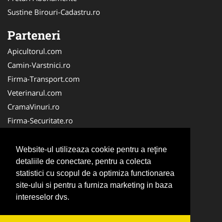
Sustine Birouri-Cadastru.ro
Parteneri
Apicultorul.com
Camin-Varstnici.ro
Firma-Transport.com
Veterinarul.com
CramaVinuri.ro
Firma-Securitate.ro
InchiriereToaleteEcologice.ro
Service-Reparatii.com
Website-ul utilizeaza cookie pentru a reţine
Cardiologul.ro
detaliile de conectare, pentru a colecta
statistici cu scopul de a optimiza functionarea
CentraleBoilere.ro
site-ului si pentru a furniza marketing in baza
CentruInchirieri.ro
intereselor dvs.
Stomatologul.com