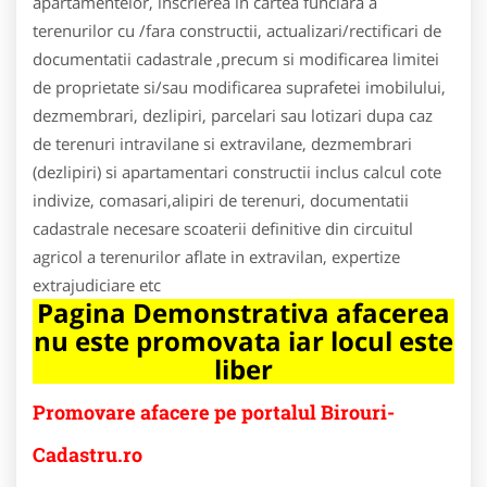
apartamentelor, inscrierea in cartea funciara a
terenurilor cu /fara constructii, actualizari/rectificari de
documentatii cadastrale ,precum si modificarea limitei
de proprietate si/sau modificarea suprafetei imobilului,
dezmembrari, dezlipiri, parcelari sau lotizari dupa caz
de terenuri intravilane si extravilane, dezmembrari
(dezlipiri) si apartamentari constructii inclus calcul cote
indivize, comasari,alipiri de terenuri, documentatii
cadastrale necesare scoaterii definitive din circuitul
agricol a terenurilor aflate in extravilan, expertize
extrajudiciare etc
Pagina Demonstrativa afacerea
nu este promovata iar locul este
liber
Promovare afacere pe portalul Birouri-
Cadastru.ro