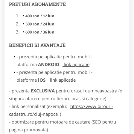
PRETURI ABONAMENTE
400 ron / 12 luni
500 ron / 24 luni
600 ron / 36 luni
BENEFICII SI AVANTAJE
- prezenta pe aplicatie pentru mobil -
platforma
ANDROID
:
link aplicatie
- prezenta pe aplicatie pentru mobil -
platforma
iOS
:
link aplicatie
- prezenta
EXCLUSIVA
pentru orasul dumneavoastra (o
singura afacere pentru fiecare oras si categorie)
- link personalizat (exemplu:
https://www.birouri-
cadastru.ro/cluj-napoca
)
- optimizare pentru motoare de cautare (SEO pentru
pagina promovata)