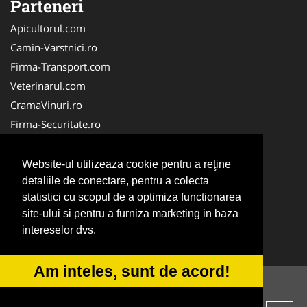
Parteneri
Apicultorul.com
Camin-Varstnici.ro
Firma-Transport.com
Veterinarul.com
CramaVinuri.ro
Firma-Securitate.ro
InchiriereToaleteEcologice.ro
Service-Reparatii.com
Website-ul utilizeaza cookie pentru a reţine
Cardiologul.ro
detaliile de conectare, pentru a colecta
statistici cu scopul de a optimiza functionarea
CentraleBoilere.ro
site-ului si pentru a furniza marketing in baza
CentruInchirieri.ro
intereselor dvs.
Stomatologul.com
Am inteles, sunt de acord!
© 2014-2026 -
ANPC
SOL