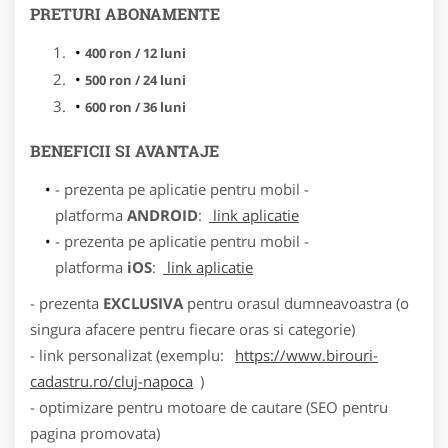
PRETURI ABONAMENTE
400 ron / 12 luni
500 ron / 24 luni
600 ron / 36 luni
BENEFICII SI AVANTAJE
- prezenta pe aplicatie pentru mobil -
platforma
ANDROID
:
link aplicatie
- prezenta pe aplicatie pentru mobil -
platforma
iOS
:
link aplicatie
- prezenta
EXCLUSIVA
pentru orasul dumneavoastra (o
singura afacere pentru fiecare oras si categorie)
- link personalizat (exemplu:
https://www.birouri-
cadastru.ro/cluj-napoca
)
- optimizare pentru motoare de cautare (SEO pentru
pagina promovata)