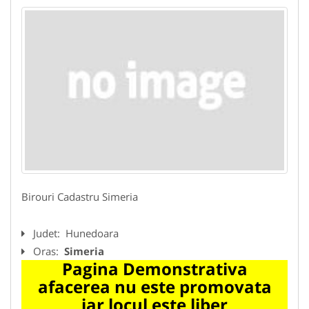
Birouri Cadastru Simeria
Judet:
Hunedoara
Oras:
Simeria
Pagina Demonstrativa
afacerea nu este promovata
iar locul este liber