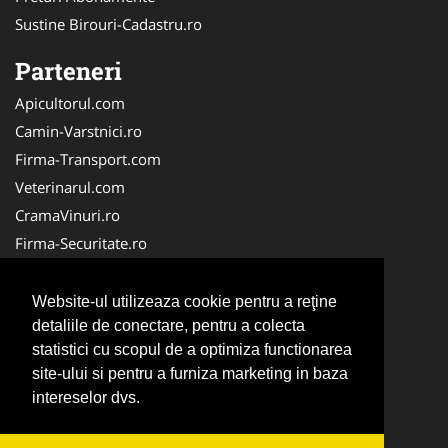
Sustine Birouri-Cadastru.ro
Parteneri
Apicultorul.com
Camin-Varstnici.ro
Firma-Transport.com
Veterinarul.com
CramaVinuri.ro
Firma-Securitate.ro
InchiriereToaleteEcologice.ro
Service-Reparatii.com
Website-ul utilizeaza cookie pentru a reţine
Cardiologul.ro
detaliile de conectare, pentru a colecta
statistici cu scopul de a optimiza functionarea
CentraleBoilere.ro
site-ului si pentru a furniza marketing in baza
CentruInchirieri.ro
intereselor dvs.
Stomatologul.com