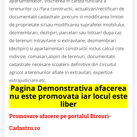
apartamentelor, inscrierea in cartea funciara a
terenurilor cu /fara constructii, actualizari/rectificari de
documentatii cadastrale ,precum si modificarea limitei
de proprietate si/sau modificarea suprafetei imobilului,
dezmembrari, dezlipiri, parcelari sau lotizari dupa caz
de terenuri intravilane si extravilane, dezmembrari
(dezlipiri) si apartamentari constructii inclus calcul cote
indivize, comasari,alipiri de terenuri, documentatii
cadastrale necesare scoaterii definitive din circuitul
agricol a terenurilor aflate in extravilan, expertize
extrajudiciare etc
Pagina Demonstrativa afacerea
nu este promovata iar locul este
liber
Promovare afacere pe portalul Birouri-
Cadastru.ro