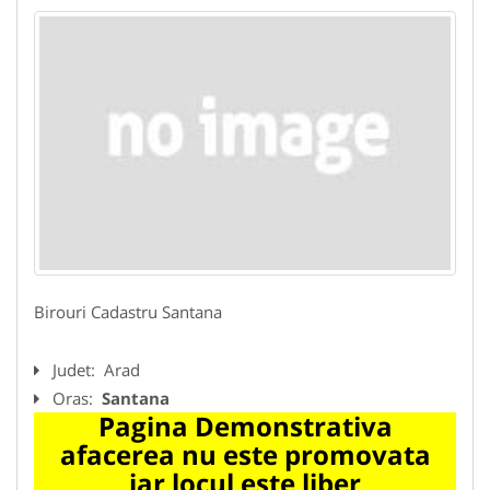
Birouri Cadastru Santana
Judet:
Arad
Oras:
Santana
Pagina Demonstrativa
afacerea nu este promovata
iar locul este liber