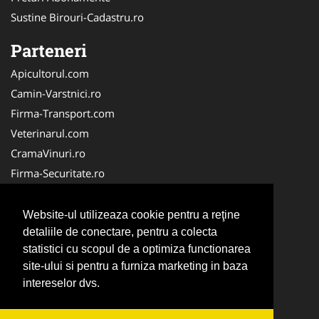
Sustine Birouri-Cadastru.ro
Parteneri
Apicultorul.com
Camin-Varstnici.ro
Firma-Transport.com
Veterinarul.com
CramaVinuri.ro
Firma-Securitate.ro
InchiriereToaleteEcologice.ro
Service-Reparatii.com
Website-ul utilizeaza cookie pentru a reţine
Cardiologul.ro
detaliile de conectare, pentru a colecta
statistici cu scopul de a optimiza functionarea
CentraleBoilere.ro
site-ului si pentru a furniza marketing in baza
CentruInchirieri.ro
intereselor dvs.
Stomatologul.com