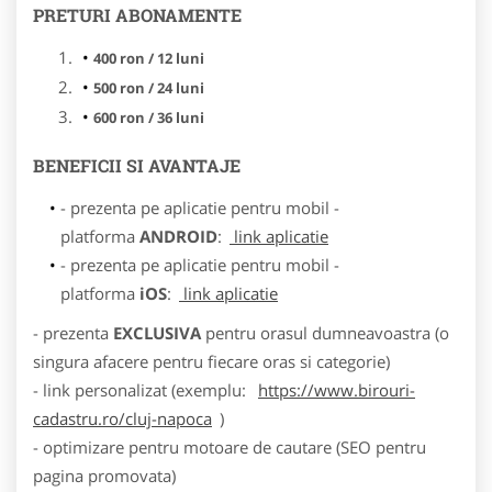
PRETURI ABONAMENTE
400 ron / 12 luni
500 ron / 24 luni
600 ron / 36 luni
BENEFICII SI AVANTAJE
- prezenta pe aplicatie pentru mobil -
platforma
ANDROID
:
link aplicatie
- prezenta pe aplicatie pentru mobil -
platforma
iOS
:
link aplicatie
- prezenta
EXCLUSIVA
pentru orasul dumneavoastra (o
singura afacere pentru fiecare oras si categorie)
- link personalizat (exemplu:
https://www.birouri-
cadastru.ro/cluj-napoca
)
- optimizare pentru motoare de cautare (SEO pentru
pagina promovata)