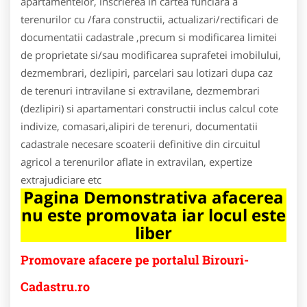
apartamentelor, inscrierea in cartea funciara a
terenurilor cu /fara constructii, actualizari/rectificari de
documentatii cadastrale ,precum si modificarea limitei
de proprietate si/sau modificarea suprafetei imobilului,
dezmembrari, dezlipiri, parcelari sau lotizari dupa caz
de terenuri intravilane si extravilane, dezmembrari
(dezlipiri) si apartamentari constructii inclus calcul cote
indivize, comasari,alipiri de terenuri, documentatii
cadastrale necesare scoaterii definitive din circuitul
agricol a terenurilor aflate in extravilan, expertize
extrajudiciare etc
Pagina Demonstrativa afacerea
nu este promovata iar locul este
liber
Promovare afacere pe portalul Birouri-
Cadastru.ro