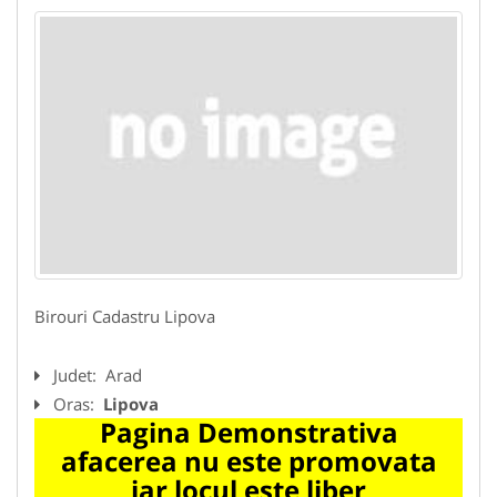
Birouri Cadastru Lipova
Judet:
Arad
Oras:
Lipova
Pagina Demonstrativa
afacerea nu este promovata
iar locul este liber