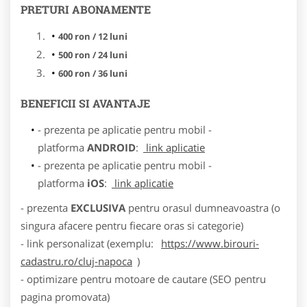
PRETURI ABONAMENTE
400 ron / 12 luni
500 ron / 24 luni
600 ron / 36 luni
BENEFICII SI AVANTAJE
- prezenta pe aplicatie pentru mobil -
platforma
ANDROID
:
link aplicatie
- prezenta pe aplicatie pentru mobil -
platforma
iOS
:
link aplicatie
- prezenta
EXCLUSIVA
pentru orasul dumneavoastra (o
singura afacere pentru fiecare oras si categorie)
- link personalizat (exemplu:
https://www.birouri-
cadastru.ro/cluj-napoca
)
- optimizare pentru motoare de cautare (SEO pentru
pagina promovata)