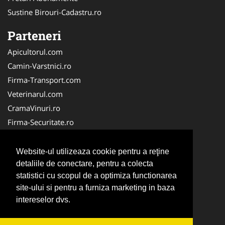
Sustine Birouri-Cadastru.ro
Parteneri
Apicultorul.com
Camin-Varstnici.ro
Firma-Transport.com
Veterinarul.com
CramaVinuri.ro
Firma-Securitate.ro
InchiriereToaleteEcologice.ro
Service-Reparatii.com
Website-ul utilizeaza cookie pentru a reţine
Cardiologul.ro
detaliile de conectare, pentru a colecta
statistici cu scopul de a optimiza functionarea
CentraleBoilere.ro
site-ului si pentru a furniza marketing in baza
CentruInchirieri.ro
intereselor dvs.
Stomatologul.com