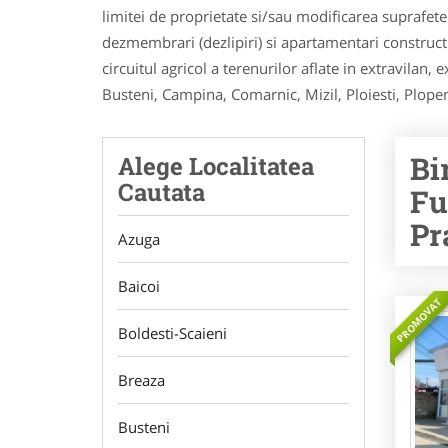
limitei de proprietate si/sau modificarea suprafetei
dezmembrari (dezlipiri) si apartamentari constructii
circuitul agricol a terenurilor aflate in extravilan, 
Busteni, Campina, Comarnic, Mizil, Ploiesti, Plopeni
Bi
Alege Localitatea
Cautata
Fu
Pr
Azuga
Baicoi
PROMOVAT
Boldesti-Scaieni
Breaza
Busteni