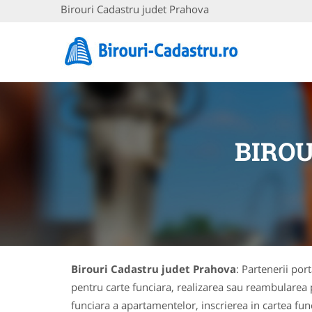
Birouri Cadastru judet Prahova
BIRO
Birouri Cadastru judet Prahova
: Partenerii por
pentru carte funciara, realizarea sau reambularea pl
funciara a apartamentelor, inscrierea in cartea func