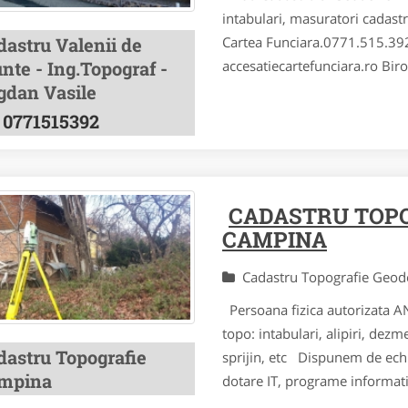
intabulari, masuratori cadastra
dastru Valenii de
Cartea Funciara.0771.515.392
nte - Ing.Topograf -
accesatiecartefunciara.ro Biro
gdan Vasile
0771515392
CADASTRU TOPO
CAMPINA
Cadastru Topografie Geo
Persoana fizica autorizata ANC
topo: intabulari, alipiri, dezm
dastru Topografie
sprijin, etc Dispunem de ec
mpina
dotare IT, programe informatic