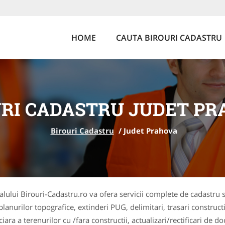
HOME
CAUTA BIROURI CADASTRU
URI CADASTRU JUDET PR
Birouri Cadastru
/
Judet Prahova
talului Birouri-Cadastru.ro va ofera servicii complete de cadastru
anurilor topografice, extinderi PUG, delimitari, trasari constructii
iara a terenurilor cu /fara constructii, actualizari/rectificari de