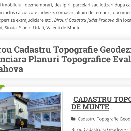
 imobilului, dezmembrari, dezlipiri, parcelari sau lotizari dupa caz
 inclus calcul cote indivize, comasari,alipiri de terenuri, document
expertize extrajudiciare etc .
Birouri Cadastru judet Prahova
din loca
, Sinaia, Slanic, Urlati, Valenii de Munte.
rou Cadastru Topografie Geodezi
nciara Planuri Topografice Eval
ahova
CADASTRU TOPO
DE MUNTE
Cadastru Topografie Geo
Birou Cadastru si Geodezie - 