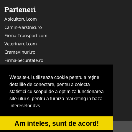
Parteneri
Apicultorul.com
Camin-Varstnici.ro
Firma-Transport.com
Veterinarul.com
CramaVinuri.ro
Firma-Securitate.ro
InchiriereToaleteEcologice.ro
Service-Reparatii.com
Website-ul utilizeaza cookie pentru a reţine
Cardiologul.ro
detaliile de conectare, pentru a colecta
statistici cu scopul de a optimiza functionarea
CentraleBoilere.ro
site-ului si pentru a furniza marketing in baza
CentruInchirieri.ro
intereselor dvs.
Stomatologul.com
Am inteles, sunt de acord!