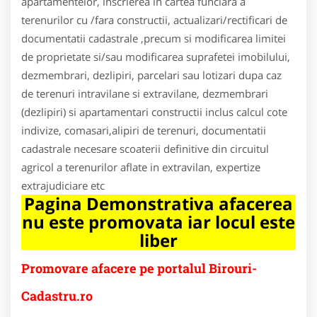
apartamentelor, inscrierea in cartea funciara a
terenurilor cu /fara constructii, actualizari/rectificari de
documentatii cadastrale ,precum si modificarea limitei
de proprietate si/sau modificarea suprafetei imobilului,
dezmembrari, dezlipiri, parcelari sau lotizari dupa caz
de terenuri intravilane si extravilane, dezmembrari
(dezlipiri) si apartamentari constructii inclus calcul cote
indivize, comasari,alipiri de terenuri, documentatii
cadastrale necesare scoaterii definitive din circuitul
agricol a terenurilor aflate in extravilan, expertize
extrajudiciare etc
Pagina Demonstrativa afacerea
nu este promovata iar locul este
liber
Promovare afacere pe portalul Birouri-
Cadastru.ro