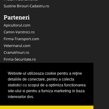
Sustine Birouri-Cadastru.ro
Parteneri
Apicultorul.com
Camin-Varstnici.ro
Firma-Transport.com
Veterinarul.com
CramaVinuri.ro
Firma-Securitate.ro
InchiriereToaleteEcologice.ro
Service-Reparatii.com
Website-ul utilizeaza cookie pentru a reţine
Cardiologul.ro
detaliile de conectare, pentru a colecta
statistici cu scopul de a optimiza functionarea
CentraleBoilere.ro
site-ului si pentru a furniza marketing in baza
CentruInchirieri.ro
intereselor dvs.
Stomatologul.com