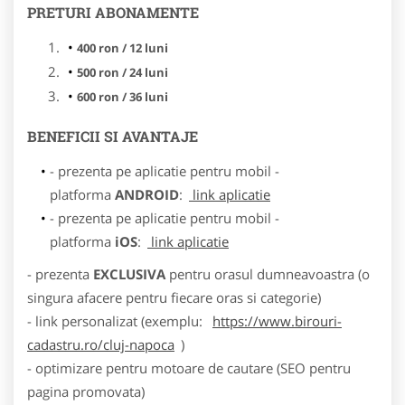
PRETURI ABONAMENTE
400 ron / 12 luni
500 ron / 24 luni
600 ron / 36 luni
BENEFICII SI AVANTAJE
- prezenta pe aplicatie pentru mobil -
platforma
ANDROID
:
link aplicatie
- prezenta pe aplicatie pentru mobil -
platforma
iOS
:
link aplicatie
- prezenta
EXCLUSIVA
pentru orasul dumneavoastra (o
singura afacere pentru fiecare oras si categorie)
- link personalizat (exemplu:
https://www.birouri-
cadastru.ro/cluj-napoca
)
- optimizare pentru motoare de cautare (SEO pentru
pagina promovata)