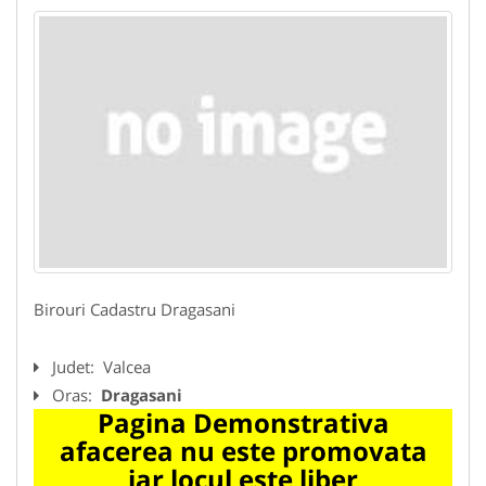
Birouri Cadastru Dragasani
Judet:
Valcea
Oras:
Dragasani
Pagina Demonstrativa
afacerea nu este promovata
iar locul este liber