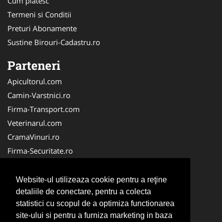
Cum platesc
Termeni si Conditii
Preturi Abonamente
Sustine Birouri-Cadastru.ro
Parteneri
Apicultorul.com
Camin-Varstnici.ro
Firma-Transport.com
Veterinarul.com
CramaVinuri.ro
Firma-Securitate.ro
InchiriereToaleteEcologice.ro
Service-Reparatii.com
Website-ul utilizeaza cookie pentru a reţine
Cardiologul.ro
detaliile de conectare, pentru a colecta
statistici cu scopul de a optimiza functionarea
CentraleBoilere.ro
site-ului si pentru a furniza marketing in baza
CentruInchirieri.ro